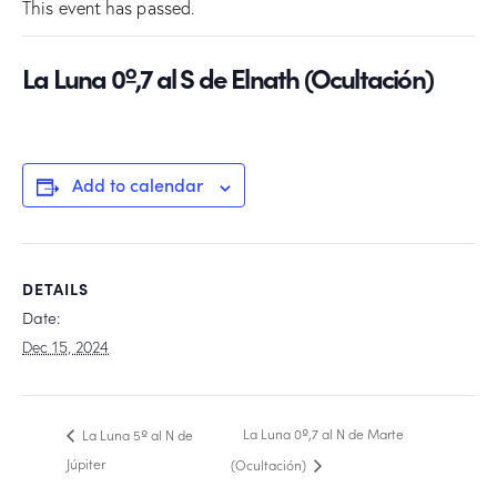
This event has passed.
La Luna 0º,7 al S de Elnath (Ocultación)
Add to calendar
DETAILS
Date:
Dec 15, 2024
La Luna 0º,7 al N de Marte
La Luna 5º al N de
Júpiter
(Ocultación)